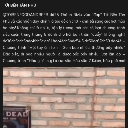
#TOIBENFOODGARDEN
♬ NHẠC NỀN - TỚI BẾN FOOD & BEER
TỚI BẾN TÂN PHÚ
@TOIBENFOODANDBEER
dd25 Thánh Riviu vừa "đáp" Tới Bến Tân
Phú và xác nhận đây chính là tọa độ ăn chơi - chill tới sáng cực hot mùa
hè này! Không chỉ là nơi tụ tập lý tưởng, mà còn có loạt chương trình
siêu cuốn trong tháng 5 dành cho hội bạn thân “quẩy” không nghỉ!
dc36dc5cdc5adc4fdc5c dc61ℎdc4édc5bdc54 5 dc50dc62̛̣dc50 đdc4ẽ: –
Chương trình "Một tay ôm l.o.n – Gom bao nhiêu, thưởng bấy nhiêu"
Đặc biệt, đi bao nhiêu người là được bốc bấy nhiêu lượt lận đó! –
Chương trình "Hàu g.i.ả.m g.i.á cực sốc: Hàu sữa 7.K/con, hàu phô mai
10.K/con" df89 Hai chương trình sẽ kéo dài đến hết tháng 5 – nên là
triển gấp kẻo tiếc á nhen! df7d️ Không dừng lại ở đó, Tới Bến Tân Phú
còn sở hữu menu phong phú với đủ món nhậu đậm đà, hải sản, lẩu
nóng hổi, gỏi Thái cực đã miệng. Không gian đậm chất Hong Kong thu
nhỏ, lung linh mọi góc – chỉ cần giơ máy lên là có ngay ảnh đẹp mang
về. dfa7 DJ lên nhạc mỗi tối từ 20:00 - 22:00 ⏰ Quán mở cửa đến 3H
SÁNG mỗi ngày! Bởi vậy, Tới Bến "chơi lớn" cỡ này mà khách iu hong
đến là tiếc lắm luôn á nghen! Chốt lịch và đặt bàn liền tay nè!
#TOIBEN
#TRENDING
#XUHUONG
#DIADIEMANUONG
#FYP
#VIRALVIDEO
#HOTTREND
#TƠI_BÊN
#MUSIC
#THANHRIVIU
♬ NHẠC NỀN - TỚI