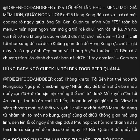
@TOIBENFOODANDBEER
dd25 TỚI BẾN TÂN PHÚ – MENU MỚI, GIÁ
MỀM HƠN, QUẨY NGON HƠN! dd25 Hong Kong đâu có xa - có cả một
góc rực rỡ ngay giữa lòng Sài Gòn! Quán tụi mình vừa "F5" toàn bộ
menu – món ngon ngon hơn mà giá thì “dễ chịu” hơn rất nhiều. Ăn no,
vui hết cỡ mà không lo đau ví de0d dfa7 DJ chơi mỗi đêm – từ chill chill
tới nhạc sung đều có decb️ Không gian đèn đỏ Hong Kong cực chất – giơ
máy là có ngay ảnh đẹp mang về! Tháng 5 yêu thương, Tới Bến có 2
chương trình lớn dành cho các bạn nè: df7b “1 tay gom lon” – Gom bao
nhiêu mang về bàn chill bấy nhiêu, vui tới bến luôn nhen! ddaa Hàu sữa
HÙNG BABY NGỐ CHECK IN TỚI BẾN FOOD BEER QUẬN 4
chỉ 7K/con – Hàu phô mai chỉ 10K/con – deal này mà bỏ lỡ là tiếc xỉu! 2
@TOIBENFOODANDBEER
dca5 Không khí tại Tới Bến hot thế nào mà
chương này sẽ kéo dài đến hết tháng 5, bởi vậy các khách yêu mau
Hungbaby Ngố phải check-in ngay? Nhấn play để khám phá vibe nhậu
mau đến ngay nhen de0d df89 Đặc biệt, sắp tới lễ 30/4 – 1/5 rồi đó, rủ
quẩy cực đã + đồ ăn xịn mịn không thể chối từ! dd52 Mở xuyên đêm tới
hội bạn đến Tới Bến ngay kẻo hết bàn nghen – quán đang rộn ràng
4h sáng - tha hồ ăn chơi tới bến, không lo về giờ giấc! df0a View bờ
lắm luôn á! dd70 Hé lộ nhẹ: anh Hungbaby Ngố cũng vừa ghé Tới Bến
TỚI BẾN FOOD BEER QUẬN 4 VỪA CÓ BIA MÁT, VỪA CÓ VIEW
sông thoáng mát, gió thổi vi vu, chill chill cực chất dd58 Menu đa dạng
để thưởng thức không khí Hong Kong và menu mới toanh rồi đó. Còn
ĐẸP - ĐÚNG CHUẨN NƠI ĐỂ "XẢ STRESS" VÀ "BUNG MOOD"
từ nhâm nhi tới món no bụng, gọi gì cũng có df03 Không gian mở lung
bạn thì sao, lễ này đi đâu? Đi Tới Bến thôi nè! dcf9 Xem video để cảm
CUỐI NGÀY!. ĐẶC BIỆT, QUÁN MỞ ĐẾN 4H SÁNG
linh, đèn lên là có ngay ảnh đẹp dc83 Phù hợp cho hội nam thanh nữ tú
nhận vibe “Tới Bến” trước nhen!
#TRENDING
#LOVE
#PHOTOGRAPHY
thích la cà sống về đêm dccc Ghé ngay Tới Bến Quận 4 để quẩy tới
#FYP
#MUSIC
#DJ
#PHOTOOFTHEDAY
#VIRALVIDEO
#HOTTREND
@TOIBENFOODANDBEER
df03 Mỗi lần mỏi mệt, chỉ muốn "trốn" về Tới
sáng, ăn chơi có điểm dừng là khi trời sáng thôi nhen!
#TƠI_BÊN
#MONNGON
#TƠI_BÊN
♬ NHẠC NỀN - TỚI BẾN FOOD & BEER
Bến Quận 4 Vừa có bia mát, vừa có view đẹp - đúng chuẩn nơi để "xả