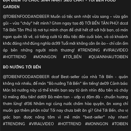
ĐỊA ĐIỂM TỔ CHỨC SINH NHẬT SIÊU CHẤT - TỚI BẾN FOOD
#MONNGON
#HOTTREND
#VIRALVIDEO
#TRENDING
stress" và "bung mood" cuối ngày! Đặc biệt, quán mở đến 4H SÁNG, để
GARDEN
#DIADIEMANUONG
#XUHUONG
#TOIBEN
♬ NHẠC NỀN - TỚI BẾN
bạn tha hồ tiếp tục cuộc vui còn dang dở! Chờ gì mà không đến ngay
@TOIBENFOODANDBEER
Muốn có tiệc sinh nhật vừa sang – vừa gần
FOOD & BEER
de09
#QUANNHAUTOIBEN
#QUANAN
#QUANNHAUDEM
gũi – vừa "cháy" hết mình? Ghim ngay tọa độ TỚI BẾN TÂN PHÚ! dccd
#MONNGON
#TOIBEN
#HOTTREND
#TOIBENFOODANDBEER
Tới Bến Tân Phú là nơi tụi mình chọn để chill hết cỡ với hội bạn, có món
#TRENDING
#VIRALVIDEO
#NHAHANGTOIBEN
#QUAN4
♬ NHẠC
ngon quên lối về, có tiếng cười từ đầu tiệc đến cuối bàn, và có khoảnh
NỀN - TỚI BẾN FOOD & BEER
khắc đáng nhớ đúng nghĩa dc99 Tuổi mới không cần ồn ào – chỉ cần ấm
áp bên những người mình thương!
#TRENDING
#VIRALVIDEO
#HOTTREND
#MONNGON
#TƠI_BÊN
#QUANNHAUTOIBEN
#NHAHANGTOIBEN
#QUANNHAUDEM
#QUANAN
BÒ NƯỚNG TỚI BẾN
#QUANANGANDAY
#QUANNHAUKENHTAHOA
#TƠI_BÊN
@TOIBENFOODANDBEER
dcaf Best-seller của nhà Tới Bến - quán
#DJVIETNAM
#DJ
#NHẠCHỘI
#TOIBENFOODGARDEN
#SINHNHAT
♬
không nói nhiều, để món "Bò nướng Tới Bến" lên tiếng! de09 Cảnh báo:
NHẠC NỀN - TỚI BẾN FOOD & BEER
Món bò nướng này có thể khiến bạn say từ ánh nhìn đầu tiên và cháy
từ miếng đầu tiên! dd69 Bò mềm tan - ướp vị đậm đà - chuẩn hương
thơm lừng! df36 Nhâm ngi cùng nước chấm hòa quyện, ăn xong chỉ
muốn gọi thêm phần nữa! Tối nay chưa biết ăn gì? Ghé Tới Bến, cho vị
giác bạn được nâng tầm vì mê món "best-seller" này nhen!
#TRENDING
#VIRALVIDEO
#HOTTREND
#MONNGON
#TOIBEN
#QUANNHAUTOIBEN
#NHAHANGTOIBEN
#QUANNHAUDEM