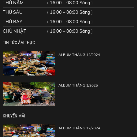
THỨ NĂM
( 16:00 – 08:00 Sáng )
THỨ SÁU
( 16:00 – 08:00 Sáng )
THỨ BẢY
( 16:00 – 08:00 Sáng )
CHỦ NHẬT
( 16:00 – 08:00 Sáng )
TIN TỨC ẨM THỰC
PHƯƠNG MIN SIÊU CUTE TẠI TỚI BẾN
ALBUM THÁNG 12/2024
ALBUM THÁNG 1/2025
KHUYẾN MÃI
ALBUM THÁNG 12/2024