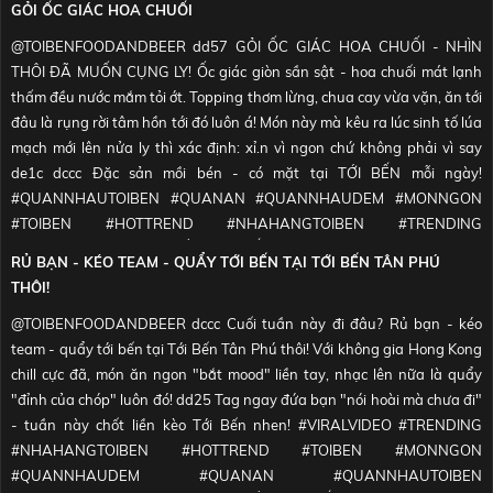
GỎI ỐC GIÁC HOA CHUỐI
#QUANAN
#QUANANGANDAY
♬ NHẠC NỀN - TỚI BẾN FOOD &
@TOIBENFOODANDBEER
dd57 GỎI ỐC GIÁC HOA CHUỐI - NHÌN
BEER
THÔI ĐÃ MUỐN CỤNG LY! Ốc giác giòn sần sật - hoa chuối mát lạnh
thấm đều nước mắm tỏi ớt. Topping thơm lừng, chua cay vừa vặn, ăn tới
đâu là rụng rời tâm hồn tới đó luôn á! Món này mà kêu ra lúc sinh tố lúa
mạch mới lên nửa ly thì xác định: xỉ.n vì ngon chứ không phải vì say
de1c dccc Đặc sản mồi bén - có mặt tại TỚI BẾN mỗi ngày!
#QUANNHAUTOIBEN
#QUANAN
#QUANNHAUDEM
#MONNGON
#TOIBEN
#HOTTREND
#NHAHANGTOIBEN
#TRENDING
#VIRALVIDEO
♬ NHẠC NỀN - TỚI BẾN FOOD & BEER
RỦ BẠN - KÉO TEAM - QUẨY TỚI BẾN TẠI TỚI BẾN TÂN PHÚ
THÔI!
@TOIBENFOODANDBEER
dccc Cuối tuần này đi đâu? Rủ bạn - kéo
team - quẩy tới bến tại Tới Bến Tân Phú thôi! Với không gia Hong Kong
chill cực đã, món ăn ngon "bắt mood" liền tay, nhạc lên nữa là quẩy
"đỉnh của chóp" luôn đó! dd25 Tag ngay đứa bạn "nói hoài mà chưa đi"
- tuần này chốt liền kèo Tới Bến nhen!
#VIRALVIDEO
#TRENDING
#NHAHANGTOIBEN
#HOTTREND
#TOIBEN
#MONNGON
#QUANNHAUDEM
#QUANAN
#QUANNHAUTOIBEN