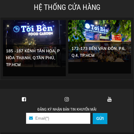
HỆ THỐNG CỬA HÀNG
172-173 BẾN VÂN ĐỒN, P.6,
185 -187 KÊNH TÂN HÓA, P
Q.4, TP.HCM
HÒA THẠNH, Q.TÂN PHÚ,
TP.HCM
ĐĂNG KÝ NHẬN BẢN TIN KHUYẾN MÃI