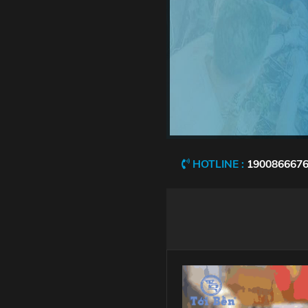
HOTLINE :
190086667