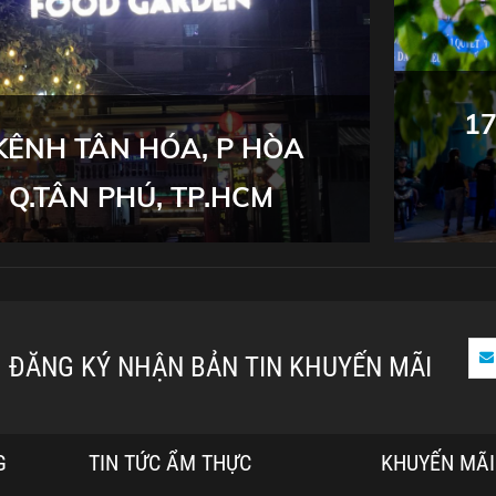
17
 KÊNH TÂN HÓA, P HÒA
 Q.TÂN PHÚ, TP.HCM
ĐĂNG KÝ NHẬN BẢN TIN KHUYẾN MÃI
G
TIN TỨC ẨM THỰC
KHUYẾN MÃI