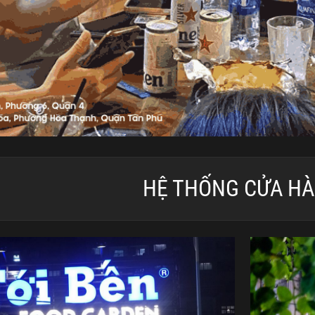
HỆ THỐNG CỬA H