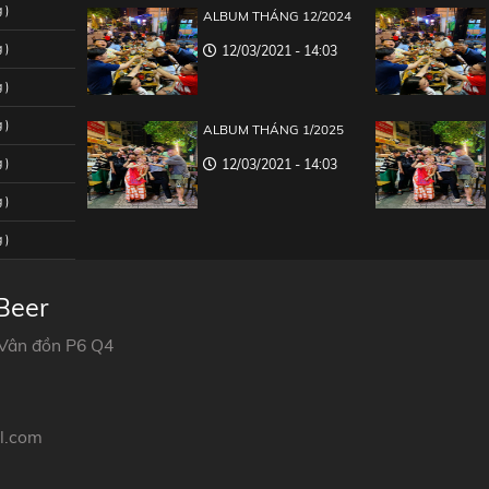
 )
ALBUM THÁNG 12/2024
 )
12/03/2021 - 14:03
 )
 )
ALBUM THÁNG 1/2025
 )
12/03/2021 - 14:03
 )
 )
Beer
 Vân đồn P6 Q4
l.com